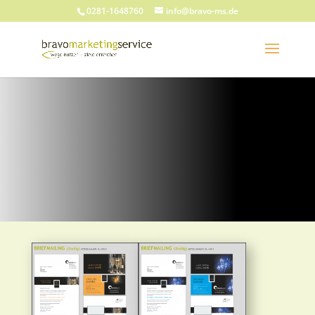
0281-1648760
info@bravo-ms.de
UNSERE WERBEIDEEEN
Silvester-Aktionen: