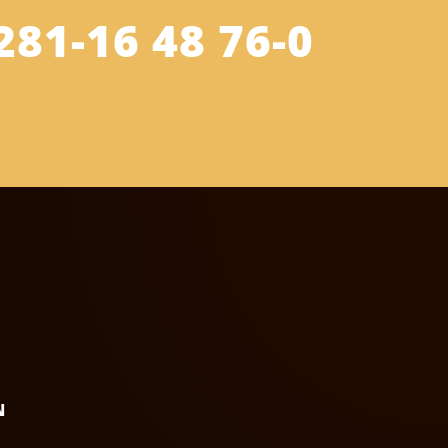
281-16 48 76-0
N