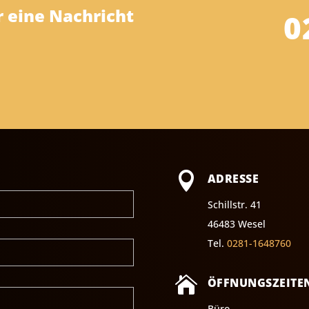
r eine Nachricht
0

ADRESSE
Schillstr. 41
46483 Wesel
Tel.
0281-1648760

ÖFFNUNGSZEITE
Büro